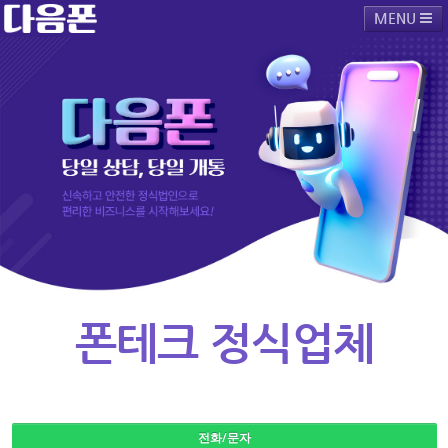
MENU
다음폰소개
폰테크진행절차
폰테크공지사항
폰테크주의사항
폰테크예약상담
폰테크 후기
폰테크 정식업체
전화/문자