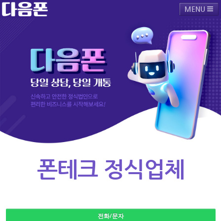
MENU
다음폰소개
폰테크진행절차
폰테크공지사항
폰테크주의사항
폰테크예약상담
폰테크 후기
폰테크 정식업체
전화/문자